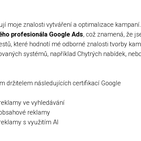
zují moje znalosti vytváření a optimalizace kampan
ného profesionála Google Ads
, což znamená, že j
estů, které hodnotí mé odborné znalosti tvorby kam
ovaných systémů, například Chytrých nabídek, nebo
m držitelem následujících certifikací Google
 reklamy ve vyhledávání
o obsahové reklamy
 reklamy s využitím AI