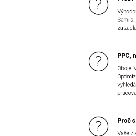
Výhodou
Sami si 
za zapl
PPC, 
Oboje. 
Optimiz
vyhledá
pracova
Proč s
Vaše zi