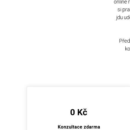
online
si pr
jdu ud
Před
ko
0 Kč
Konzultace zdarma