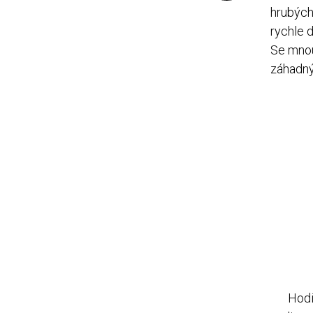
hrubých
rychle 
Se mnou
záhadný
Hodi