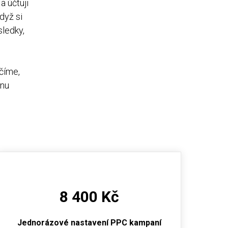
a účtuji
dyž si
sledky,
číme,
enu
8 400 Kč
Jednorázové nastavení PPC kampaní