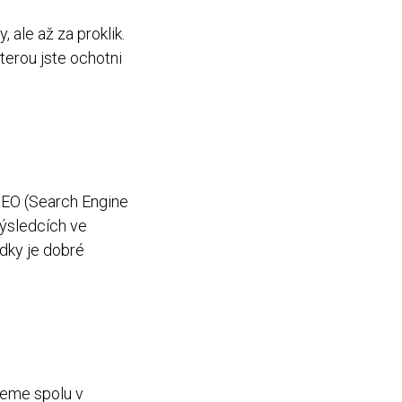
 ale až za proklik.
kterou jste ochotni
SEO (Search Engine
výsledcích ve
edky je dobré
reme spolu v