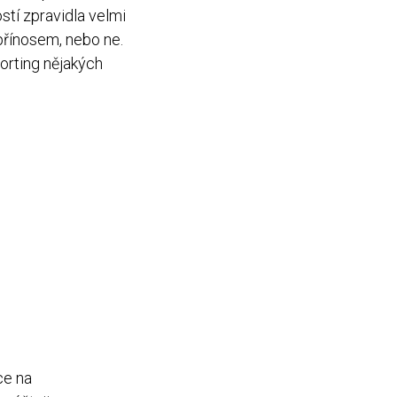
tí zpravidla velmi
přínosem, nebo ne.
orting nějakých
ce na