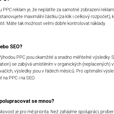
 PPC reklam je, že neplatíte za samotné zobrazení reklamy,
stanovujete maximální částku (za klik i celkový rozpočet), 
atit. Máte tak možnost velmi dobře kontrolovat náklady.
nebo SEO?
Výhodou PPC jsou okamžité a snadno měřitelné výsledky. 
ation) se zabývá umístěním v organických (neplacených) 
vačích, výsledky jsou v řádech měsíců. Pro optimální výsl
t na PPC i na SEO.
polupracovat se mnou?
skovost je pro mě priorita. Než zahájíme spolupráci, probe