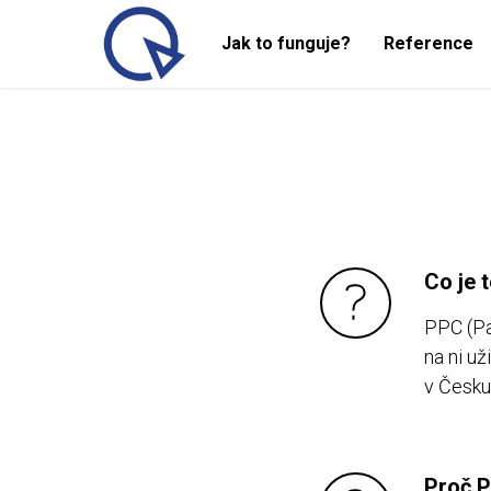
Jak to funguje?
Reference
Co je 
PPC (Pay
na ni u
v Česku
Proč 