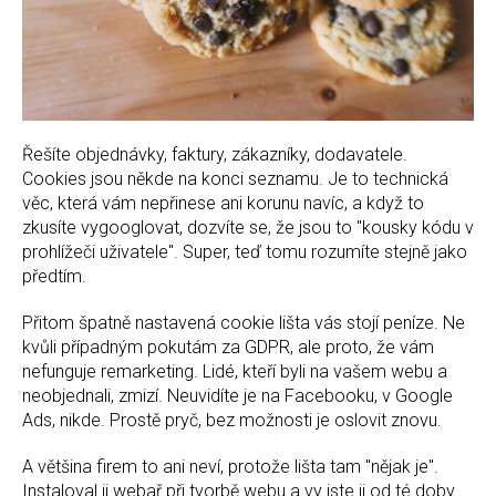
Řešíte objednávky, faktury, zákazníky, dodavatele.
Cookies jsou někde na konci seznamu. Je to technická
věc, která vám nepřinese ani korunu navíc, a když to
zkusíte vygooglovat, dozvíte se, že jsou to "kousky kódu v
prohlížeči uživatele". Super, teď tomu rozumíte stejně jako
předtím.
Přitom špatně nastavená cookie lišta vás stojí peníze. Ne
kvůli případným pokutám za GDPR, ale proto, že vám
nefunguje remarketing. Lidé, kteří byli na vašem webu a
neobjednali, zmizí. Neuvidíte je na Facebooku, v Google
Ads, nikde. Prostě pryč, bez možnosti je oslovit znovu.
A většina firem to ani neví, protože lišta tam "nějak je".
Instaloval ji webař při tvorbě webu a vy jste ji od té doby