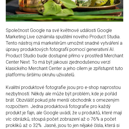
Společnost Google na své květnové události Google
Marketing Live oznámila spuštění nového Product Studia.
Tento nástroj má marketérům umožnit snadné vytváření a
úpravy produktových fotografií pomocí generativní AI.
Product Studio bude dostupné přímo v prostředí Merchant
Center Next. To má být jakousi zjednodušenou verzí
klasického Merchant Center
a jeho cílem je zpřístupnit tuto
platformu širšímu okruhu uživatelů.
Kvalitní produktové fotografie jsou pro e-shop naprostou
nezbytností. Někdy ale může být problém, kde je pořád
brát. Obzvlášť pokud jste menší obchodník s omezeným
rozpočtem. Jedna produktová fotografie pro každý
produkt je fajn, ale Google uvádí, že u produktů, které mají
víc obrázků, stoupá počet zobrazení až o 76% a počet
prokliků až o 32%. Jasně, jsou to jen nějaké čísla, která si