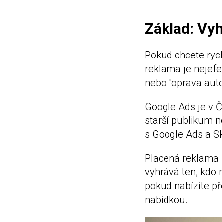
Základ: Vy
Pokud chcete rychl
reklama je nejefe
nebo "oprava aut
Google Ads je v Č
starší publikum n
s Google Ads a Skl
Placená reklama f
vyhrává ten, kdo 
pokud nabízíte pře
nabídkou.