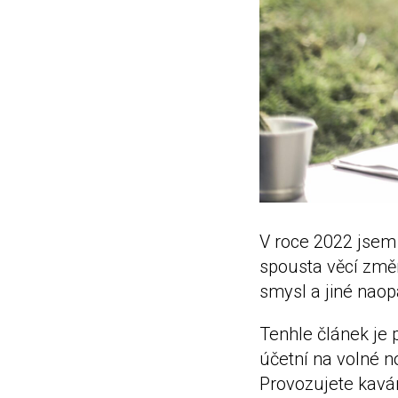
V roce 2022 jsem 
spousta věcí změni
smysl a jiné naopa
Tenhle článek je p
účetní na volné n
Provozujete kavár