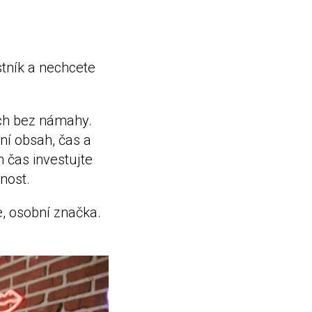
stník a nechcete
cích bez námahy.
ní obsah, čas a
n čas investujte
nost.
le, osobní značka.