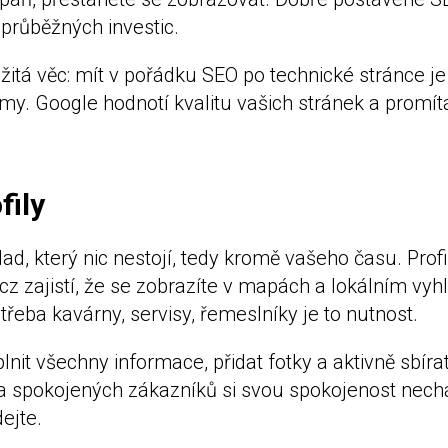
 průběžných investic.
žitá věc: mít v pořádku SEO po technické stránce je 
my. Google hodnotí kvalitu vašich stránek a promítá
fily
lad, který nic nestojí, tedy kromě vašeho času. Prof
cz zajistí, že se zobrazíte v mapách a lokálním vyh
 třeba kavárny, servisy, řemeslníky je to nutnost.
it všechny informace, přidat fotky a aktivně sbíra
a spokojených zákazníků si svou spokojenost nechá
ejte.