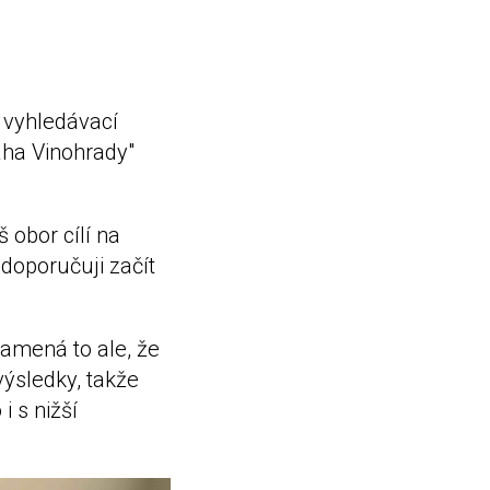
e, vyhledávací
aha Vinohrady"
 obor cílí na
 doporučuji začít
namená to ale, že
výsledky, takže
i s nižší