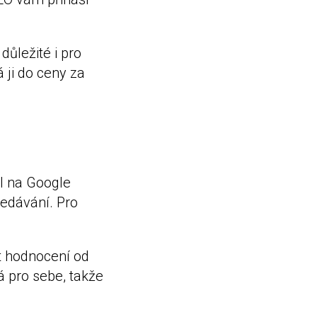
důležité i pro
 ji do ceny za
il na Google
ledávání. Pro
t hodnocení od
 pro sebe, takže