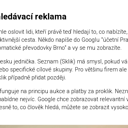
hledávací reklama
e oslovit lidi, kteří právě teď hledají to, co nabízít
ktivnější cesta. Někdo napíše do Googlu "účetní Pr
omatické převodovky Brno" a vy se mu zobrazíte.
esku jednička. Seznam (Sklik) má smysl, pokud váš
ebo specifické cílové skupiny. Pro většinu firem ale
ik případně přidat později.
unguje na principu aukce a platby za proklik. Nez
nabídne nejvíc. Google chce zobrazovat relevantní 
sně to, co člověk hledá, můžete se zobrazit vysoko 