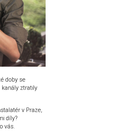
té doby se
 kanály ztratily
stalatér v Praze,
i díly?
o vás.