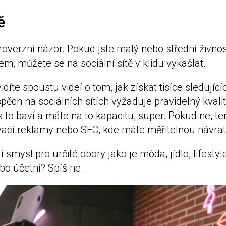
ě
roverzní názor. Pokud jste malý nebo střední živno
em, můžete se na sociální sítě v klidu vykašlat.
díte spoustu videí o tom, jak získat tisíce sledují
pěch na sociálních sítích vyžaduje pravidelný kvalit
s to baví a máte na to kapacitu, super. Pokud ne, te
vací reklamy nebo SEO, kde máte měřitelnou návrat
jí smysl pro určité obory jako je móda, jídlo, lifesty
ebo účetní? Spíš ne.