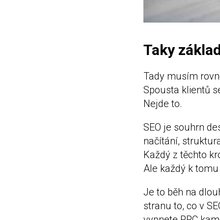
Taky zákla
Tady musím rovnou
Spousta klientů se
Nejde to.
SEO je souhrn des
načítání, struktur
Každý z těchto kr
Ale každý k tomu
Je to běh na dlou
stranu to, co v S
vypnete PPC kamp