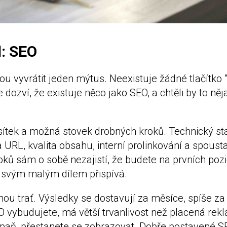
d: SEO
 vyvrátit jeden mýtus. Neexistuje žádné tlačítko 
 dozví, že existuje něco jako SEO, a chtěli by to něj
ítek a možná stovek drobných kroků. Technický st
a URL, kvalita obsahu, interní prolinkování a spousta
oků sám o sobě nezajistí, že budete na prvních pozi
 svým malým dílem přispívá.
hou trať. Výsledky se dostavují za měsíce, spíše za
EO vybudujete, má větší trvanlivost než placená re
aň, přestanete se zobrazovat. Dobře postavené S