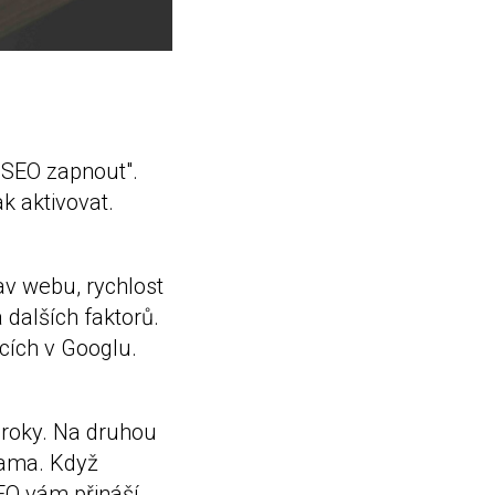
"SEO zapnout".
ak aktivovat.
av webu, rychlost
 dalších faktorů.
cích v Googlu.
 roky. Na druhou
klama. Když
EO vám přináší