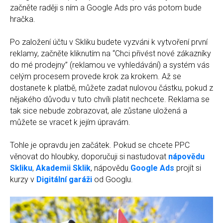
začněte raději s ním a Google Ads pro vás potom bude
hračka.
Po založení účtu v Skliku budete vyzváni k vytvoření první
reklamy, začněte kliknutím na “Chci přivést nové zákazníky
do mé prodejny” (reklamou ve vyhledávání) a systém vás
celým procesem provede krok za krokem. Až se
dostanete k platbě, můžete zadat nulovou částku, pokud z
nějakého důvodu v tuto chvíli platit nechcete. Reklama se
tak sice nebude zobrazovat, ale zůstane uložená a
můžete se vracet k jejím úpravám.
Tohle je opravdu jen začátek. Pokud se chcete PPC
věnovat do hloubky, doporučuji si nastudovat
nápovědu
Skliku
,
Akademii Sklik
, nápovědu
Google Ads
projít si
kurzy v
Digitální garáži
od Googlu.