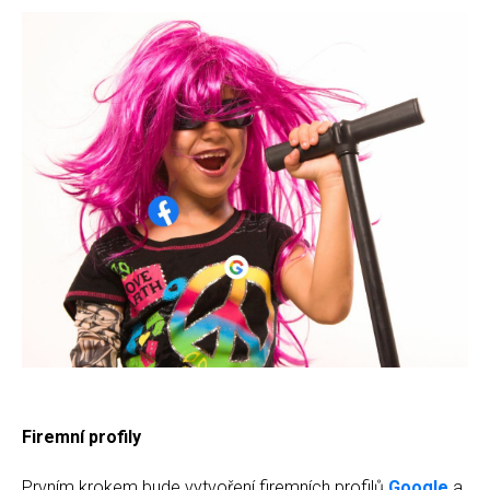
Firemní profily
Prvním krokem bude vytvoření firemních profilů
Google
a