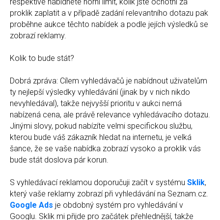
respektive nabídnete horní limit, kolik jste ochotni za
proklik zaplatit a v případě zadání relevantního dotazu pak
proběhne aukce těchto nabídek a podle jejích výsledků se
zobrazí reklamy.
Kolik to bude stát?
Dobrá zpráva: Cílem vyhledávačů je nabídnout uživatelům
ty nejlepší výsledky vyhledávání (jinak by v nich nikdo
nevyhledával), takže nejvyšší prioritu v aukci nemá
nabízená cena, ale právě relevance vyhledávacího dotazu.
Jinými slovy, pokud nabízíte velmi specifickou službu,
kterou bude váš zákazník hledat na internetu, je velká
šance, že se vaše nabídka zobrazí vysoko a proklik vás
bude stát doslova pár korun.
S vyhledávací reklamou doporučuji začít v systému
Sklik
,
který vaše reklamy zobrazí při vyhledávání na Seznam.cz.
Google Ads
je obdobný systém pro vyhledávání v
Googlu. Sklik mi přijde pro začátek přehlednější, takže