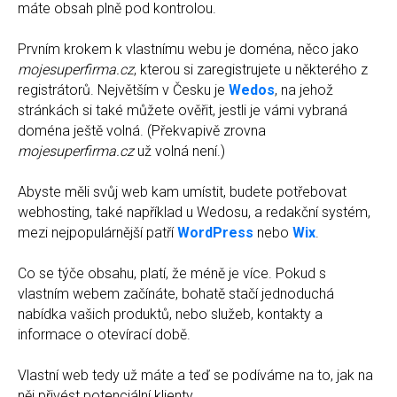
máte obsah plně pod kontrolou.
Prvním krokem k vlastnímu webu je doména, něco jako
mojesuperfirma.cz
, kterou si zaregistrujete u některého z
registrátorů. Největším v Česku je
Wedos
, na jehož
stránkách si také můžete ověřit, jestli je vámi vybraná
doména ještě volná. (Překvapivě zrovna
mojesuperfirma.cz
už volná není.)
Abyste měli svůj web kam umístit, budete potřebovat
webhosting, také například u Wedosu, a redakční systém,
mezi nejpopulárnější patří
WordPress
nebo
Wix
.
Co se týče obsahu, platí, že méně je více. Pokud s
vlastním webem začínáte, bohatě stačí jednoduchá
nabídka vašich produktů, nebo služeb, kontakty a
informace o otevírací době.
Vlastní web tedy už máte a teď se podíváme na to, jak na
něj přivést potenciální klienty.