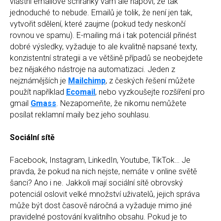
vlastní emailové schránky vám ale napoví, že tak
jednoduché to nebude. Emailů je tolik, že není jen tak,
vytvořit sdělení, které zaujme (pokud tedy neskončí
rovnou ve spamu). E-mailing má i tak potenciál přinést
dobré výsledky, vyžaduje to ale kvalitně napsané texty,
konzistentní strategii a ve většině případů se neobejdete
bez nějakého nástroje na automatizaci. Jeden z
nejznámějších je
Mailchimp
, z českých řešení můžete
použít například
Ecomail
, nebo vyzkoušejte rozšíření pro
gmail
Gmass
. Nezapomeňte, že nikomu nemůžete
posílat reklamní maily bez jeho souhlasu.
Sociální sítě
Facebook, Instagram, LinkedIn, Youtube, TikTok… Je
pravda, že pokud na nich nejste, nemáte v online světě
šanci? Ano i ne. Jakkoli mají sociální sítě obrovský
potenciál oslovit velké množství uživatelů, jejich správa
může být dost časově náročná a vyžaduje mimo jiné
pravidelné postování kvalitního obsahu. Pokud je to